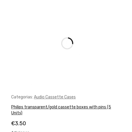
Categorias:
Audio Cassette Cases
Philips transparent/gold cassette boxes with pins (5
Units)
€
3.50