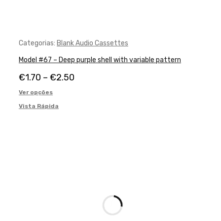
Categorias:
Blank Audio Cassettes
Model #67 – Deep purple shell with variable pattern
€
1.70
–
€
2.50
Ver opções
Vista Rápida