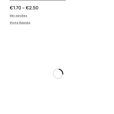
€
1.70
–
€
2.50
Ver opções
Vista Rápida