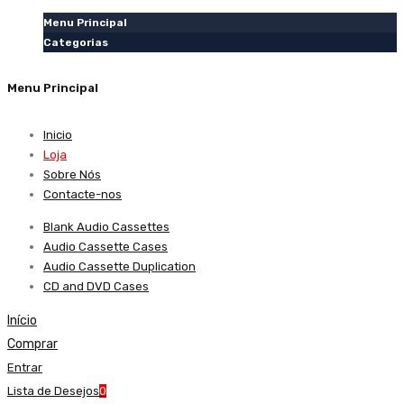
Menu Principal
Categorias
Menu Principal
Inicio
Loja
Sobre Nós
Contacte-nos
Blank Audio Cassettes
Audio Cassette Cases
Audio Cassette Duplication
CD and DVD Cases
Início
Comprar
Entrar
Lista de Desejos
0